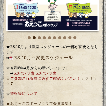
★R8.10月より教室スケジュールの一部が変更となり
ます
R8.10月～変更スケジュール
➡
☆令和8年4月からの新パンフレット
➡
R8パンフ表
R8パンフ裏
☆
ご参加される前に必ずご確認ください！
←クリッ
ク❣
☆
警報等について
★おえっこスポーツクラブ会員募集！