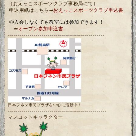
（おえっこスポーツクラブ事務局にて）
申込用紙はこちら➡
おえっこスポーツクラブ申込書
◎
入会しなくても教室には参加できます！
➡
オープン参加申込書
-------------------------------------------------
日本フネン市民プラザを中心に活動中！
--------------------------------------------------
マスコットキャラクター