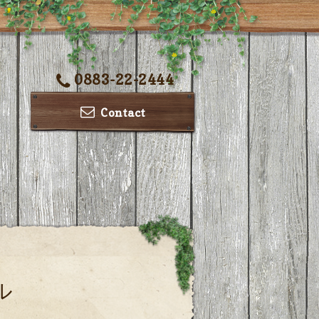
0883-22-2444
Contact
ル