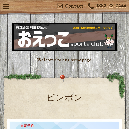
0883-22-2444
Contact
Welcome to our homepage
ピンポン