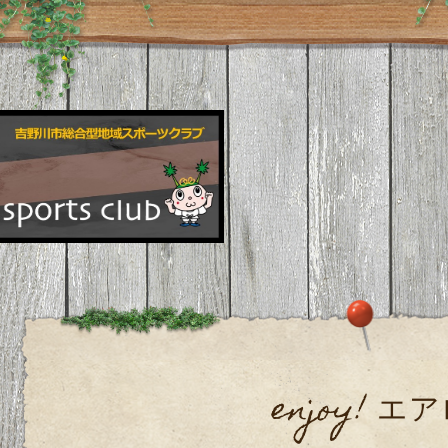
enjoy! エ