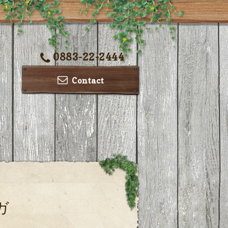
0883-22-2444
Contact
ガ